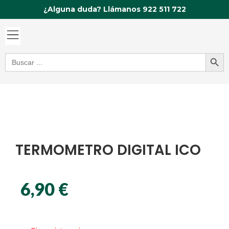
Ir
¿Alguna duda? Llámanos 922 511 722
al
contenido
Botón de bú
Buscar:
TERMOMETRO DIGITAL ICO
6,90
€