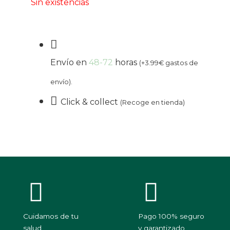
Sin existencias
Envío en
48-72
horas
(+3.99€ gastos de
envío).
Click & collect
(Recoge en tienda)
Cuidamos de tu
Pago 100% seguro
salud
y garantizado