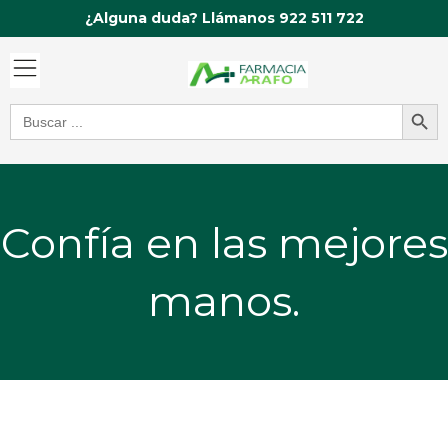
Ir
¿Alguna duda? Llámanos 922 511 722
al
contenido
Botón de bú
Buscar:
Confía en las mejores
manos.