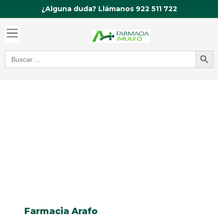
Ir
¿Alguna duda? Llámanos 922 511 722
al
contenido
Botón de bú
Buscar:
Farmacia Arafo