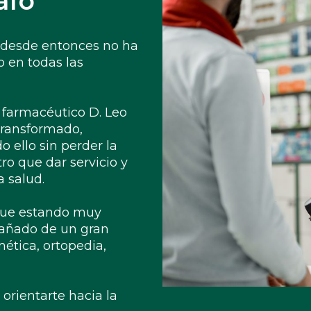
afo
y desde entonces no ha
 en todas las
r farmacéutico D. Leo
 transformado,
o ello sin perder la
ro que dar servicio y
 salud.
igue estando muy
pañado de un gran
ética, ortopedia,
orientarte hacia la