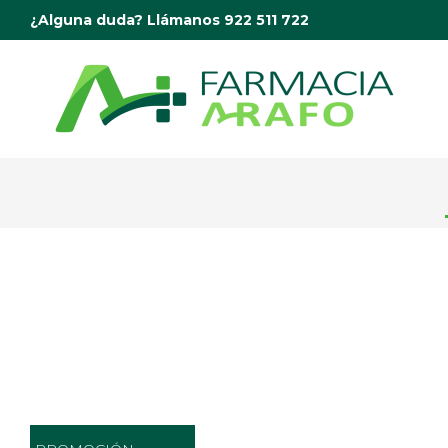
Ir
¿Alguna duda? Llámanos 922 511 722
al
contenido