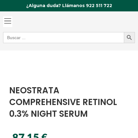
Ir
¿Alguna duda? Llámanos 922 511 722
al
contenido
Botón de bú
Buscar:
NEOSTRATA
COMPREHENSIVE RETINOL
0.3% NIGHT SERUM
87,15
€