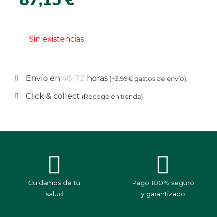
Sin existencias
Envío en
48-72
horas
(+3.99€ gastos de envío).
Click & collect
(Recoge en tienda)
Cuidamos de tu
Pago 100% seguro
salud
y garantizado