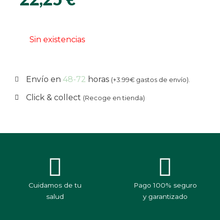
Sin existencias
Envío en
48-72
horas
(+3.99€ gastos de envío).
Click & collect
(Recoge en tienda)
Cuidamos de tu
Pago 100% seguro
salud
y garantizado