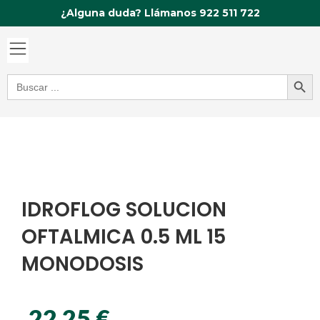
Ir
¿Alguna duda? Llámanos 922 511 722
al
contenido
Botón de bú
Buscar:
IDROFLOG SOLUCION
OFTALMICA 0.5 ML 15
MONODOSIS
22,25
€